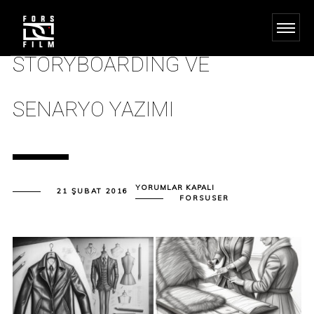
STORYBOARDING VE
SENARYO YAZIMI
STORYBOARDING
YORUMLAR KAPALI
21 ŞUBAT 2016
VE
FORSUSER
SENARYO
YAZIMI
IÇIN