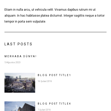
Etiam in nulla arcu, ut vehicula velit. Vivamus dapibus rutrum mi ut
aliquam. In hac habitasse platea dictumst. Integer sagittis neque a tortor
tempor in porta sem vulputate.
LAST POSTS
MERHABA DÜNYA!
5 Ağustos 2023
BLOG POST
TITLE
1
16 Şubat 2016
BLOG POST
TITLE
4
7 Şubat 2016