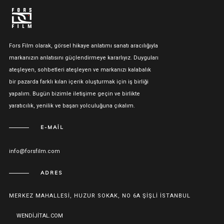
Fors Film olarak, görsel hikaye anlatımı sanatı aracılığıyla
markanızın anlatısını güçlendirmeye kararlıyız. Duyguları
ateşleyen, sohbetleri ateşleyen ve markanızı kalabalık
bir pazarda farklı kılan içerik oluşturmak için iş birliği
yapalım. Bugün bizimle iletişime geçin ve birlikte
yaratıcılık, yenilik ve başarı yolculuğuna çıkalım.
E-MAIL
info@forsfilm.com
ADRES
MERKEZ MAHALLESI, HUZUR SOKAK, NO 6A ŞIŞLI İSTANBUL
WENDIJITAL.COM