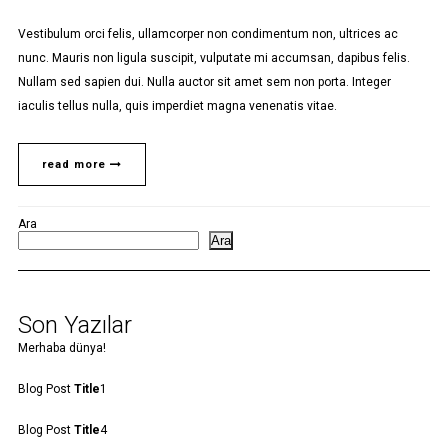
Vestibulum orci felis, ullamcorper non condimentum non, ultrices ac
nunc. Mauris non ligula suscipit, vulputate mi accumsan, dapibus felis.
Nullam sed sapien dui. Nulla auctor sit amet sem non porta. Integer
iaculis tellus nulla, quis imperdiet magna venenatis vitae.
read more
Ara
Ara
Son Yazılar
Merhaba dünya!
Blog Post
Title
1
Blog Post
Title
4