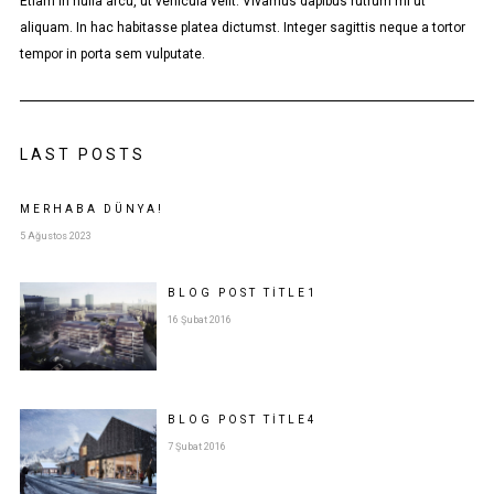
Etiam in nulla arcu, ut vehicula velit. Vivamus dapibus rutrum mi ut
aliquam. In hac habitasse platea dictumst. Integer sagittis neque a tortor
tempor in porta sem vulputate.
LAST POSTS
MERHABA DÜNYA!
5 Ağustos 2023
BLOG POST
TITLE
1
16 Şubat 2016
BLOG POST
TITLE
4
7 Şubat 2016