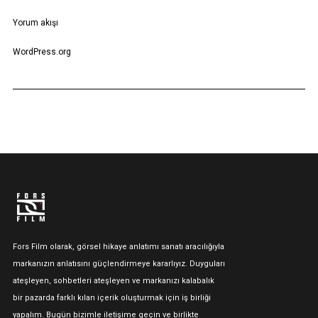
Yorum akışı
WordPress.org
Fors Film olarak, görsel hikaye anlatımı sanatı aracılığıyla
markanızın anlatısını güçlendirmeye kararlıyız. Duyguları
ateşleyen, sohbetleri ateşleyen ve markanızı kalabalık
bir pazarda farklı kılan içerik oluşturmak için iş birliği
yapalım. Bugün bizimle iletişime geçin ve birlikte