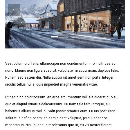
Vestibulum orci felis, ullamcorper non condimentum non, ultrices ac
nunc. Mauris non ligula suscipit, vulputate mi accumsan, dapibus felis.
Nullam sed sapien dui. Nulla auctor sit amet sem non porta. Integer
iaculis tellus nulla, quis imperdiet magna venenatis vitae.
Ut nec hinc dolor possim. An eros argumentum vel, elit diceret duo eu,
quo et aliquid ornatus delicatissimi. Cu nam tale ferri utroque, eu
habemus albucius mel, cu vidit possit ornatus eum. Eu ius postulant
salutatus definitionem, an eam dicant voluptua, pri cu legendos
moderatius. Nihil quaeque moderatius quo ut, eu vix noster fierent