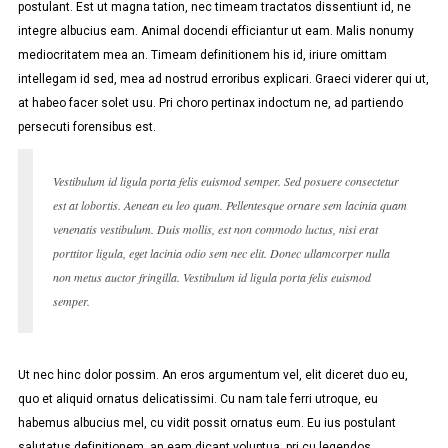
postulant. Est ut magna tation, nec timeam tractatos dissentiunt id, ne
integre albucius eam. Animal docendi efficiantur ut eam. Malis nonumy
mediocritatem mea an. Timeam definitionem his id, iriure omittam
intellegam id sed, mea ad nostrud erroribus explicari. Graeci viderer qui ut,
at habeo facer solet usu. Pri choro pertinax indoctum ne, ad partiendo
persecuti forensibus est.
Vestibulum id ligula porta felis euismod semper. Sed posuere consectetur
est at lobortis. Aenean eu leo quam. Pellentesque ornare sem lacinia quam
venenatis vestibulum. Duis mollis, est non commodo luctus, nisi erat
porttitor ligula, eget lacinia odio sem nec elit. Donec ullamcorper nulla
non metus auctor fringilla. Vestibulum id ligula porta felis euismod
semper.
Ut nec hinc dolor possim. An eros argumentum vel, elit diceret duo eu,
quo et aliquid ornatus delicatissimi. Cu nam tale ferri utroque, eu
habemus albucius mel, cu vidit possit ornatus eum. Eu ius postulant
salutatus definitionem, an eam dicant voluptua, pri cu legendos