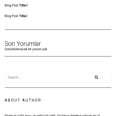
Blog Post
Title
3
Blog Post
Title
2
Son Yorumlar
Görüntülenecek bir yorum yok.
ABOUT AUTHOR
Etiam in nulla arcu, ut vehicula velit. Vivamus dapibus rutrum mi ut