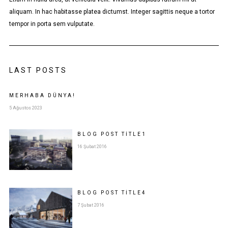
aliquam. In hac habitasse platea dictumst. Integer sagittis neque a tortor
tempor in porta sem vulputate.
LAST POSTS
MERHABA DÜNYA!
5 Ağustos 2023
BLOG POST
TITLE
1
16 Şubat 2016
BLOG POST
TITLE
4
7 Şubat 2016