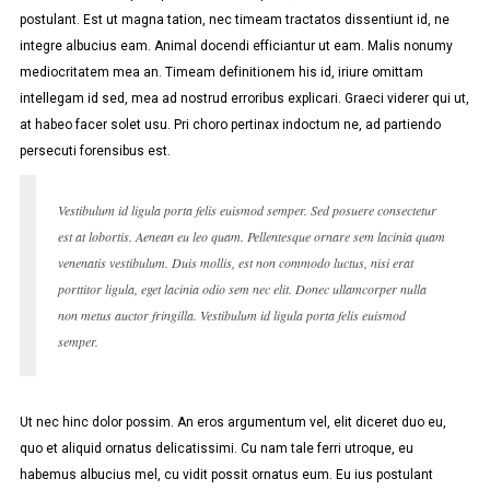
postulant. Est ut magna tation, nec timeam tractatos dissentiunt id, ne
integre albucius eam. Animal docendi efficiantur ut eam. Malis nonumy
mediocritatem mea an. Timeam definitionem his id, iriure omittam
intellegam id sed, mea ad nostrud erroribus explicari. Graeci viderer qui ut,
at habeo facer solet usu. Pri choro pertinax indoctum ne, ad partiendo
persecuti forensibus est.
Vestibulum id ligula porta felis euismod semper. Sed posuere consectetur
est at lobortis. Aenean eu leo quam. Pellentesque ornare sem lacinia quam
venenatis vestibulum. Duis mollis, est non commodo luctus, nisi erat
porttitor ligula, eget lacinia odio sem nec elit. Donec ullamcorper nulla
non metus auctor fringilla. Vestibulum id ligula porta felis euismod
semper.
Ut nec hinc dolor possim. An eros argumentum vel, elit diceret duo eu,
quo et aliquid ornatus delicatissimi. Cu nam tale ferri utroque, eu
habemus albucius mel, cu vidit possit ornatus eum. Eu ius postulant