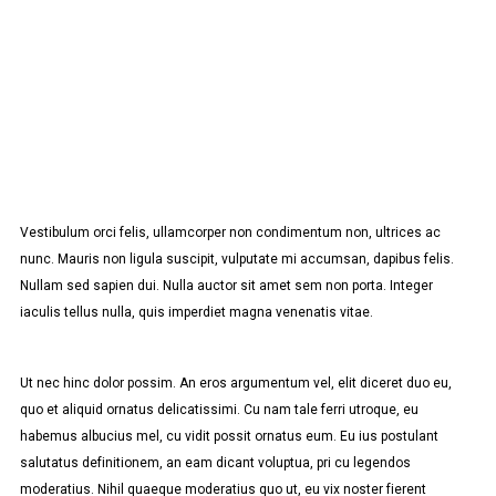
Vestibulum orci felis, ullamcorper non condimentum non, ultrices ac
nunc. Mauris non ligula suscipit, vulputate mi accumsan, dapibus felis.
Nullam sed sapien dui. Nulla auctor sit amet sem non porta. Integer
iaculis tellus nulla, quis imperdiet magna venenatis vitae.
Ut nec hinc dolor possim. An eros argumentum vel, elit diceret duo eu,
quo et aliquid ornatus delicatissimi. Cu nam tale ferri utroque, eu
habemus albucius mel, cu vidit possit ornatus eum. Eu ius postulant
salutatus definitionem, an eam dicant voluptua, pri cu legendos
moderatius. Nihil quaeque moderatius quo ut, eu vix noster fierent