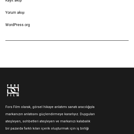
Kayıt akışı
Yorum akışı
WordPress.org
Fors Film olarak, görsel hikaye anlatımı sanatı aracılığıyla
markanızın anlatısını güçlendirmeye kararlıyız. Duyguları
ateşleyen, sohbetleri ateşleyen ve markanızı kalabalık
bir pazarda farklı kılan içerik oluşturmak için iş birliği