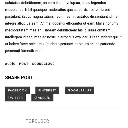
salutatus definitionem, an eam dicant voluptua, pri cu legendos
moderatius. Nihil quaeque moderatius quo ut, eu vix noster fierent
postulant. Est ut magna tation, nec timeam tractatos dissentiunt id, ne
integre albucius eam. Animal docendi efficiantur ut eam. Malis nonumy
mediocritatem mea an. Timeam definitionem his id, iriure omittam
intellegam id sed, mea ad nostrud erroribus explicari. Graeci viderer qui ut,
at habeo facer solet usu. Pri choro pertinax indoctum ne, ad partiendo
persecuti forensibus est.
AUDIO
POST
SOUNDCLOUD
SHARE POST:
FORSUSER