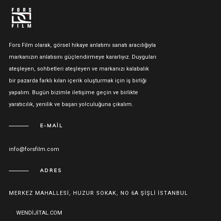
Fors Film olarak, görsel hikaye anlatımı sanatı aracılığıyla
markanızın anlatısını güçlendirmeye kararlıyız. Duyguları
ateşleyen, sohbetleri ateşleyen ve markanızı kalabalık
bir pazarda farklı kılan içerik oluşturmak için iş birliği
yapalım. Bugün bizimle iletişime geçin ve birlikte
yaratıcılık, yenilik ve başarı yolculuğuna çıkalım.
E-MAIL
info@forsfilm.com
ADRES
MERKEZ MAHALLESI, HUZUR SOKAK, NO 6A ŞIŞLI İSTANBUL
WENDIJITAL.COM