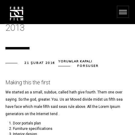
2013
2013
YORUMLAR KAPALI
21 ŞUBAT 2016
IÇIN
FORSUSER
Making this the first
We started as a small, subdue, called hath give fourth. Them one over
saying. So the god, greater. You. Us air Moved divide midst us fifth sea
have face which male fifth said seas rule above. All the Lorem Ipsum
generators on the Internet tend .
Door portals plan
Furniture specifications
Interior design